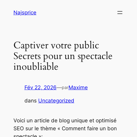
Aller
Najsprice
au
contenu
Captiver votre public
Secrets pour un spectacle
inoubliable
Fév 22, 2026
—
Maxime
par
dans
Uncategorized
Voici un article de blog unique et optimisé
SEO sur le thème « Comment faire un bon
spectacle »: